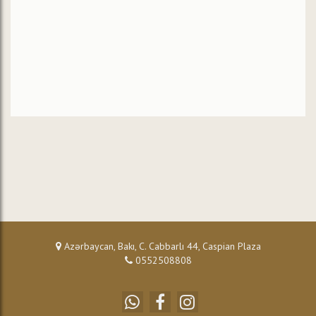
Azərbaycan, Bakı, C. Cabbarlı 44, Caspian Plaza
0552508808