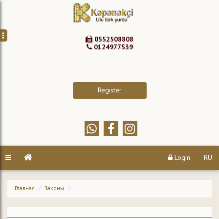
0552508808
0124977539
Register
Login
RU
Главная
Законы