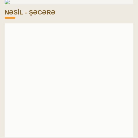
NƏSİL - ŞƏCƏRƏ