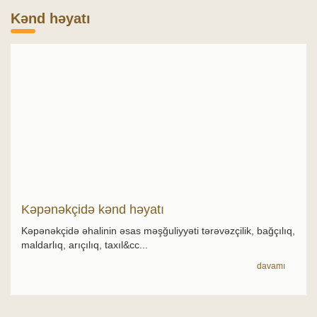
Kənd həyatı
Kəpənəkçidə kənd həyatı
Kəpənəkçidə əhalinin əsas məşğuliyyəti tərəvəzçilik, bağçılıq,
maldarlıq, arıçılıq, taxıl&cc...
davamı