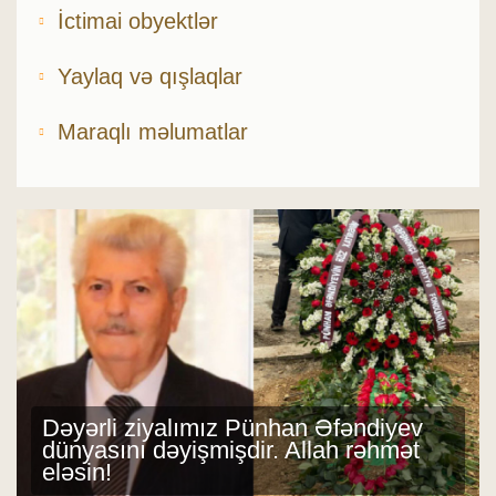
İctimai obyektlər
Yaylaq və qışlaqlar
Maraqlı məlumatlar
Dəyərli ziyalımız Pünhan Əfəndiyev
dünyasını dəyişmişdir. Allah rəhmət
eləsin!