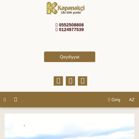
0552508808
0124977539
Qeydiyyat
Giriş
AZ