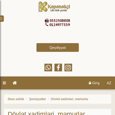
0552508808
0124977539
Qeydiyyat
Giriş
AZ
Əsas səhifə
Şəxsiyyətlər
Dövlət xadimləri, məmurlar
Dövlət xadimləri, məmurlar