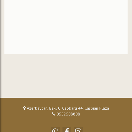
Azərbaycan, Bakı, C. Cabbarlı 44, Caspian Plaza
0552508808