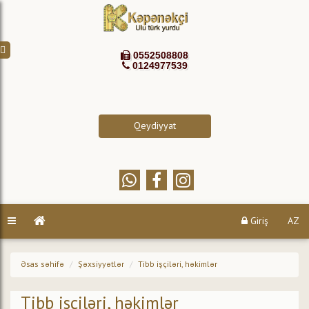
0552508808
0124977539
Qeydiyyat
Giriş
AZ
Əsas səhifə
Şəxsiyyətlər
Tibb işçiləri, həkimlər
Tibb işçiləri, həkimlər