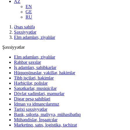
AZ
EN
GE
RU
Əsas səhifə
Şəxsiyyətlər
Elm adamları, ziyalılar
Şəxsiyyətlər
Elm adamları, ziyalılar
Rəhbər şəxslər
İş adamları, sahibkarlar
Hüquqşünaslar, vəkillər, hakimlər
Tibb işçiləri, həkimlər
Hərbiçilər, polislər
Sənətkarlar, musiqiçilər
Dövlət xadimləri, məmurlar
Digər peşə sahibləri
İdman və idmançılarımız
Tarixi şəxsiyyətlər
Bank, sığorta, maliyyə, mühasibatlıq
Mühəndislər, İnşaatçılar
Marketinq, satış, logistika, təchizat