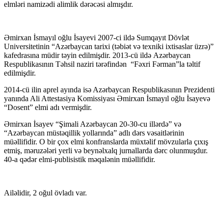
elmləri namizədi alimlik dərəcəsi almışdır.
Əmirxan İsmayıl oğlu İsayevi 2007-ci ildə Sumqayıt Dövlət
Universitetinin “Azərbaycan tarixi (təbiət və texniki ixtisaslar üzrə)”
kafedrasına müdir təyin edilmişdir. 2013-cü ildə Azərbaycan
Respublikasının Təhsil naziri tərəfindən “Fəxri Fərman”la təltif
edilmişdir.
2014-cü ilin aprel ayında isə Azərbaycan Respublikasının Prezidenti
yanında Ali Attestasiya Komissiyası Əmirxan İsmayıl oğlu İsayevə
“Dosent” elmi adı vermişdir.
Əmirxan İsayev “Şimali Azərbaycan 20-30-cu illərdə” və
“Azərbaycan müstəqillik yollarında” adlı dərs vəsaitlərinin
müəllifidir. O bir çox elmi konfranslarda müxtəlif mövzularla çıxış
etmiş, məruzələri yerli və beynəlxalq jurnallarda dərc olunmuşdur.
40-a qədər elmi-publisistik məqalənin müəllifidir.
Ailəlidir, 2 oğul övladı var.