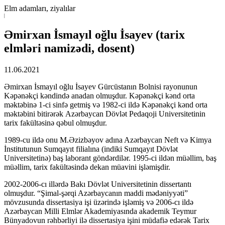
Elm adamları, ziyalılar
|
Əmirxan İsmayıl oğlu İsayev (tarix
elmləri namizədi, dosent)
11.06.2021
Əmirxan İsmayıl oğlu İsayev Gürcüstanın Bolnisi rayonunun
Kəpənəkçi kəndində anadan olmuşdur. Kəpənəkçi kənd orta
məktəbinə 1-ci sinfə getmiş və 1982-ci ildə Kəpənəkçi kənd orta
məktəbini bitirərək Azərbaycan Dövlət Pedaqoji Universitetinin
tarix fakültəsinə qəbul olmuşdur.
1989-cu ildə onu M.Əzizbəyov adına Azərbaycan Neft və Kimya
İnstitutunun Sumqayıt filialına (indiki Sumqayıt Dövlət
Universitetinə) baş laborant göndərdilər. 1995-ci ildən müəllim, baş
müəllim, tarix fakültəsində dekan müavini işləmişdir.
2002-2006-cı illərdə Bakı Dövlət Universitetinin dissertantı
olmuşdur. “Şimal-şərqi Azərbaycanın maddi mədəniyyəti”
mövzusunda dissertasiya işi üzərində işləmiş və 2006-cı ildə
Azərbaycan Milli Elmlər Akademiyasında akademik Teymur
Bünyadovun rəhbərliyi ilə dissertasiya işini müdafiə edərək Tarix