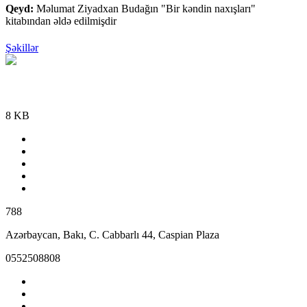
Qeyd:
Məlumat Ziyadxan Budağın "Bir kəndin naxışları"
kitabından əldə edilmişdir
Şəkillər
8 KB
788
Azərbaycan, Bakı, C. Cabbarlı 44, Caspian Plaza
0552508808