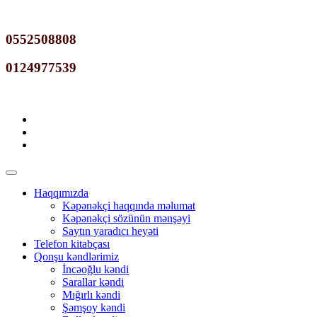
0552508808
0124977539
Qeydiyyat
Haqqımızda
Kəpənəkçi haqqında məlumat
Kəpənəkçi sözünün mənşəyi
Saytın yaradıcı heyəti
Telefon kitabçası
Qonşu kəndlərimiz
İncəoğlu kəndi
Sarallar kəndi
Mığırlı kəndi
Şəmşoy kəndi