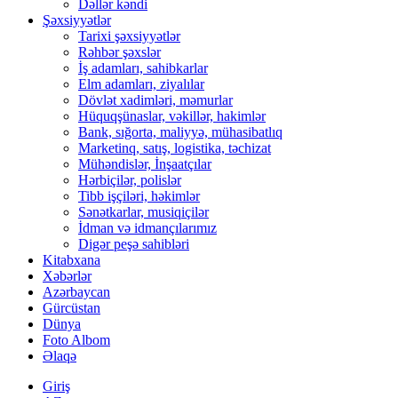
Dəllər kəndi
Şəxsiyyətlər
Tarixi şəxsiyyətlər
Rəhbər şəxslər
İş adamları, sahibkarlar
Elm adamları, ziyalılar
Dövlət xadimləri, məmurlar
Hüquqşünaslar, vəkillər, hakimlər
Bank, sığorta, maliyyə, mühasibatlıq
Marketinq, satış, logistika, təchizat
Mühəndislər, İnşaatçılar
Hərbiçilər, polislər
Tibb işçiləri, həkimlər
Sənətkarlar, musiqiçilər
İdman və idmançılarımız
Digər peşə sahibləri
Kitabxana
Xəbərlər
Azərbaycan
Gürcüstan
Dünya
Foto Albom
Əlaqə
Giriş